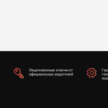
Лицензионные ключи от
Га
официальных издателей
те
по