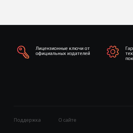
Лицензионные ключи от
Га
официальных издателей
те
по
Поддержка
О сайте