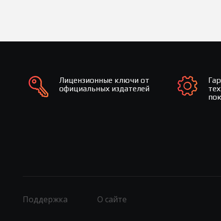
Лицензионные ключи от
Га
официальных издателей
те
по
Поддержка
О сайте