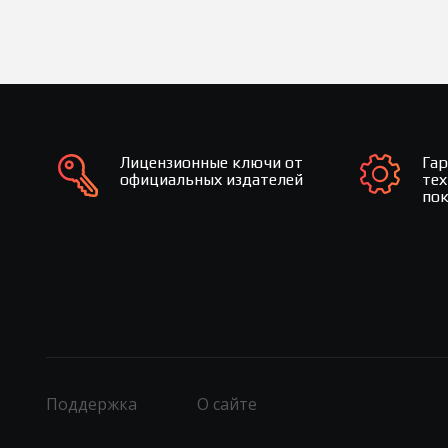
Лицензионные ключи от
Га
официальных издателей
те
по
Поддержка
О сайте