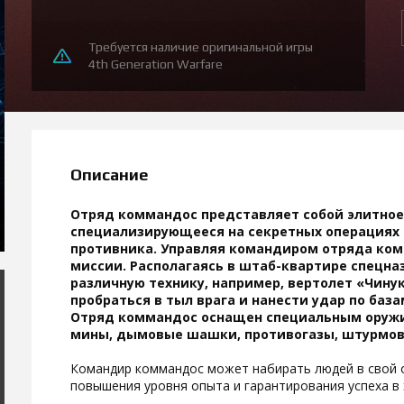
Требуется наличие оригинальной игры
4th Generation Warfare
Описание
Отряд коммандос представляет собой элитное
специализирующееся на секретных операциях 
противника. Управляя командиром отряда ко
миссии. Располагаясь в штаб-квартире спецна
различную технику, например, вертолет «Чину
пробраться в тыл врага и нанести удар по база
Отряд коммандос оснащен специальным оружи
мины, дымовые шашки, противогазы, штурмова
Командир коммандос может набирать людей в свой о
повышения уровня опыта и гарантирования успеха в 