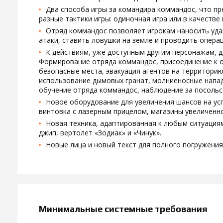
Два способа игры за командира коммандос, что п
разные тактики игры: одиночная игра или в качестве
Отряд коммандос позволяет игрокам наносить удар
атаки, ставить ловушки на земле и проводить опера
К действиям, уже доступным другим персонажам, д
Формирование отряда коммандос, присоединение к о
безопасные места, эвакуация агентов на территорию
использование дымовых гранат, молниеносные напад
обучение отряда коммандос, наблюдение за посольс
Новое оборудование для увеличения шансов на усп
винтовка с лазерным прицелом, магазины увеличенн
Новая техника, адаптированная к любым ситуациям
джип, вертолет «Зодиак» и «Чинук».
Новые лица и новый текст для полного погружения
Минимальные системные требования