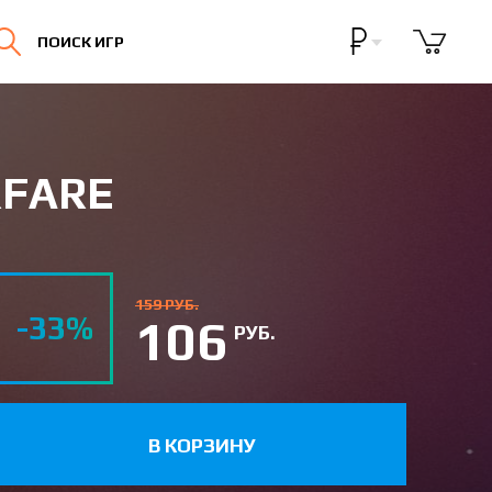
Бонусная программа
ПОИСК ИГР
Личный кабинет
RFARE
159 РУБ.
-33%
106
РУБ.
В КОРЗИНУ