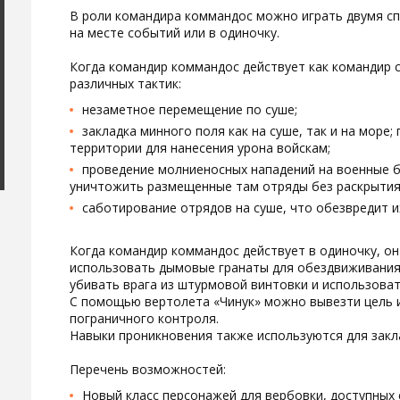
В роли командира коммандос можно играть двумя сп
на месте событий или в одиночку.
Когда командир коммандос действует как командир 
различных тактик:
незаметное перемещение по суше;
закладка минного поля как на суше, так и на море
территории для нанесения урона войскам;
проведение молниеносных нападений на военные ба
уничтожить размещенные там отряды без раскрытия 
саботирование отрядов на суше, что обезвредит их
Когда командир коммандос действует в одиночку, он
использовать дымовые гранаты для обездвиживания
убивать врага из штурмовой винтовки и использоват
С помощью вертолета «Чинук» можно вывезти цель и
пограничного контроля.
Навыки проникновения также используются для закл
Перечень возможностей:
Новый класс персонажей для вербовки, доступных 