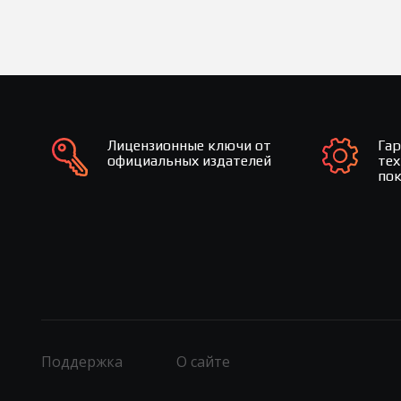
Лицензионные ключи от
Га
официальных издателей
те
по
Поддержка
О сайте