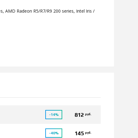
s, AMD Radeon R5/R7/R9 200 series, Intel Iris /
812
руб.
-14%
145
руб.
-40%