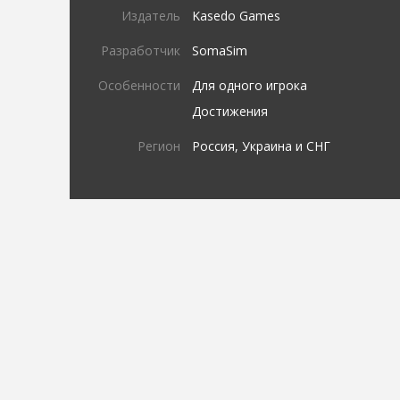
Издатель
Kasedo Games
Разработчик
SomaSim
Особенности
Для одного игрока
Достижения
Регион
Россия, Украина и СНГ