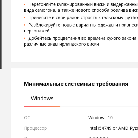
Перегоняйте купажированный виски и выдержанный
вида самогона, а также нового способа розлива вис
Принесите в свой район страсть к гэльскому футб
Разблокируйте новые варианты одежды и привнеси
персонажей
Добейтесь процветания во времена сухого закона 
различные виды ирландского виски
Минимальные системные требования
Windows
ОС
Windows 10
Процессор
Intel i5/i7/i9 or AMD Ryz