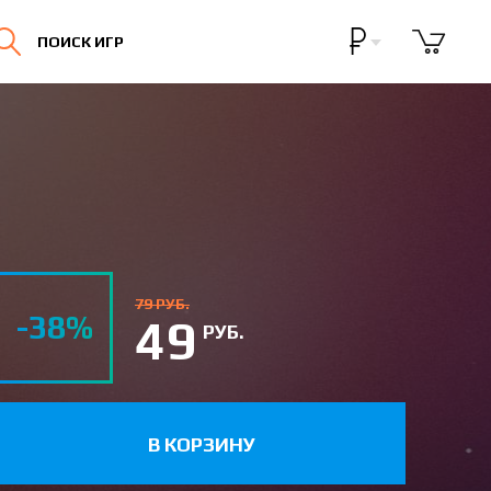
Бонусная программа
ПОИСК ИГР
Личный кабинет
79 РУБ.
-38%
49
РУБ.
В КОРЗИНУ