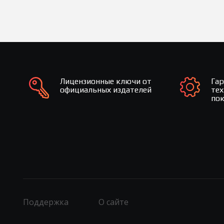
Лицензионные ключи от
Га
официальных издателей
те
по
Поддержка
О сайте