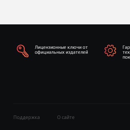
Лицензионные ключи от
Га
официальных издателей
те
по
Поддержка
О сайте