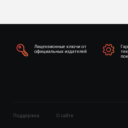
Лицензионные ключи от
Га
официальных издателей
те
по
Поддержка
О сайте