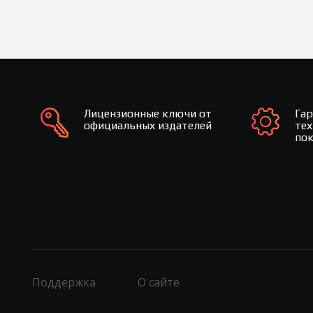
Лицензионные ключи от
Га
официальных издателей
те
по
Поддержка
О сайте