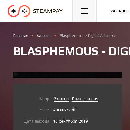
Спорт
Гонки
Казуальные
КАТАЛОГ
Главная
Каталог
Blasphemous - Digital Artbook
BLASPHEMOUS - DIG
ТРЕЙЛЕР И СКРИНШОТЫ
Жанр
Экшены
Приключения
Язык
Английский
Дата выхода
10 сентября 2019