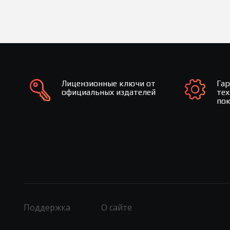
Лицензионные ключи от
Га
официальных издателей
те
по
Поддержка
О сайте