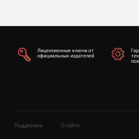
Лицензионные ключи от
Га
официальных издателей
те
по
Поддержка
О сайте