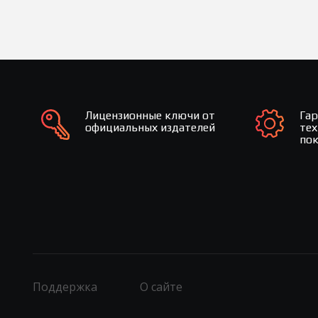
Лицензионные ключи от
Га
официальных издателей
те
по
Поддержка
О сайте