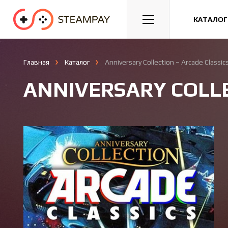
Спорт
Гонки
Казуальные
КАТАЛОГ
Главная
Каталог
Anniversary Collection – Arcade Classic
ANNIVERSARY COLLE