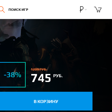
Бонусная программа
ПОИСК ИГР
Личный кабинет
1209 РУБ.
-38%
745
РУБ.
В КОРЗИНУ