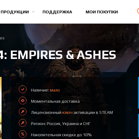
Все игры
 ПРОДУКЦИИ
ПОДДЕРЖКА
МОИ ПОКУПКИ
hes
: EMPIRES & ASHES
Наличие:
мало
Моментальная доставка
Лицензионный
ключ
активации в STEAM
Регион: Россия, Украина и СНГ
Накопительная скидка до 10%