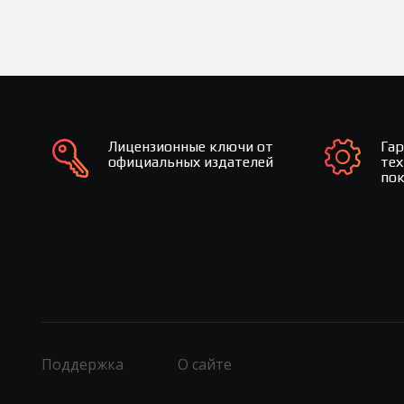
Лицензионные ключи от
Га
официальных издателей
те
по
Поддержка
О сайте