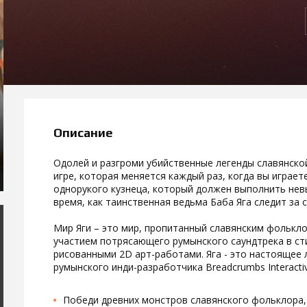
Описание
Одолей и разгроми убийственные легенды славянско
игре, которая меняется каждый раз, когда вы играет
однорукого кузнеца, который должен выполнить нев
время, как таинственная ведьма Баба Яга следит за 
Мир Яги – это мир, пропитанный славянским фолькл
участием потрясающего румынского саундтрека в стил
рисованными 2D арт-работами. Яга - это настоящее
румынского инди-разработчика Breadcrumbs Interactiv
Победи древних монстров славянского фольклора,