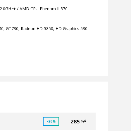
K 2.0GHz+ / AMD CPU Phenom II 570
0, GT730, Radeon HD 5850, HD Graphics 530
285
руб.
-26%