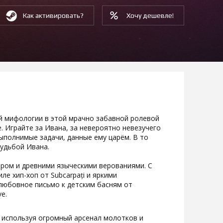
Как активировать?
Хочу дешевле!
й мифологии в этой мрачно забавной ролевой
е. Играйте за Ивана, за невероятно невезучего
ыполнимые задачи, данные ему царём. В то
судьбой Ивана.
ором и древними языческими верованиями. С
е хип-хоп от Subcarpați и яркими
 любовное письмо к детским басням от
e.
 используя огромный арсенал молотков и