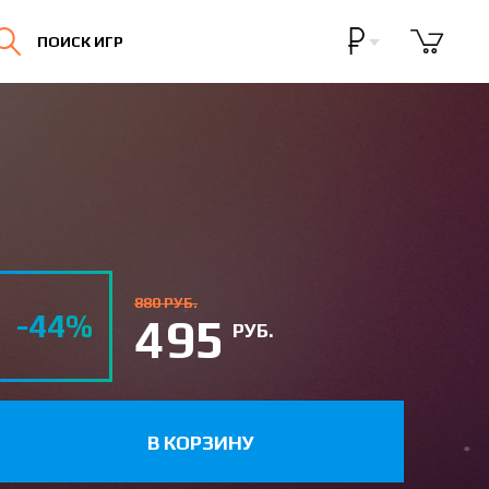
Бонусная программа
ПОИСК ИГР
Личный кабинет
880 РУБ.
-44%
495
РУБ.
В КОРЗИНУ