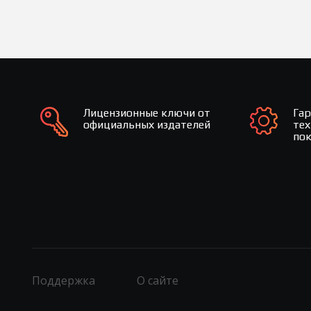
Лицензионные ключи от
Га
официальных издателей
те
по
Поддержка
О сайте