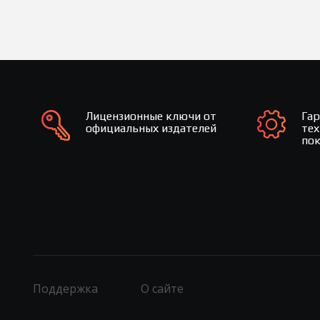
Лицензионные ключи от
Га
официальных издателей
те
по
Поддержка
О сайте