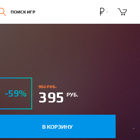
Бонусная программа
ПОИСК ИГР
Личный кабинет
952 РУБ.
-59%
395
РУБ.
В КОРЗИНУ