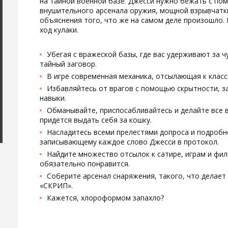
на тайной военной базе. Джесси нужно бежать с по
внушительного арсенала оружия, мощной взрывчатки
объяснения того, что же на самом деле произошло. Е
ход кулаки.
Убегая с вражеской базы, где вас удерживают за 
тайный заговор.
В игре современная механика, отсылающая к класс
Избавляйтесь от врагов с помощью скрытности, з
навыки.
Обманывайте, приспосабливайтесь и делайте все в
придется выдать себя за кошку.
Насладитесь всеми прелестями допроса и подробн
записывающему каждое слово Джесси в протокол.
Найдите множество отсылок к сатире, играм и филь
обязательно понравится.
Соберите арсенал снаряжения, такого, что делает 
«СКРИП».
Кажется, хлороформом запахло?