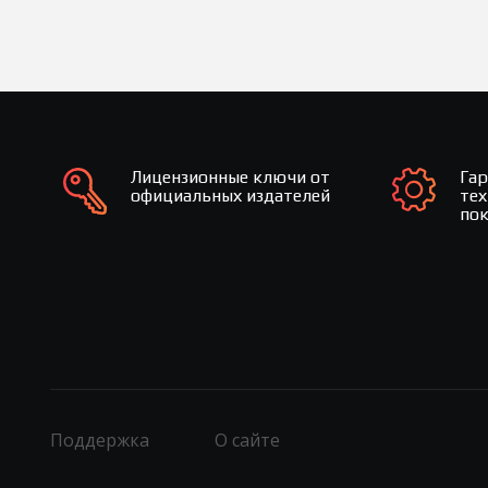
Лицензионные ключи от
Га
официальных издателей
те
по
Поддержка
О сайте