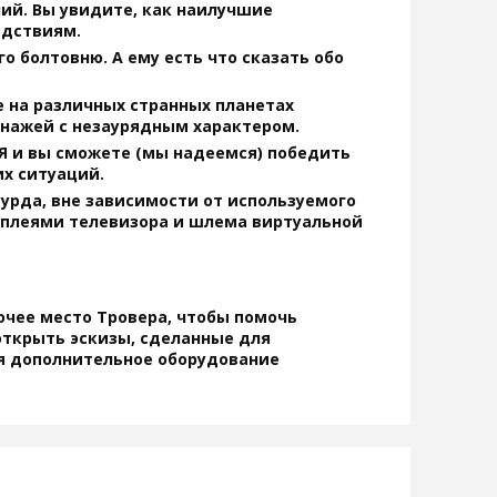
ий. Вы увидите, как наилучшие
едствиям.
о болтовню. А ему есть что сказать обо
е на различных странных планетах
онажей с незаурядным характером.
БЯ и вы сможете (мы надеемся) победить
их ситуаций.
урда, вне зависимости от используемого
сплеями телевизора и шлема виртуальной
чее место Тровера, чтобы помочь
открыть эскизы, сделанные для
я дополнительное оборудование