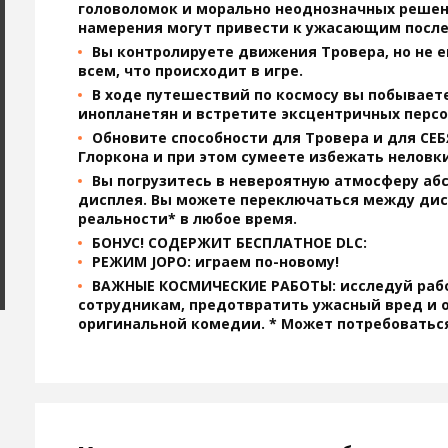
головоломок и морально неоднозначных решен
намерения могут привести к ужасающим посл
Вы контролируете движения Тровера, но не ег
всем, что происходит в игре.
В ходе путешествий по космосу вы побывает
инопланетян и встретите эксцентричных перс
Обновите способности для Тровера и для СЕ
Глоркона и при этом сумеете избежать неловк
Вы погрузитесь в невероятную атмосферу абс
дисплея. Вы можете переключаться между ди
реальности* в любое время.
БОНУС! СОДЕРЖИТ БЕСПЛАТНОЕ DLC:
РЕЖИМ JOPO: играем по-новому!
ВАЖНЫЕ КОСМИЧЕСКИЕ РАБОТЫ: исследуй рабо
сотрудникам, предотвратить ужасный вред и 
оригинальной комедии. * Может потребоватьс