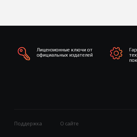
Лицензионные ключи от
Га
официальных издателей
те
по
Поддержка
О сайте