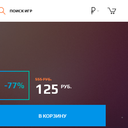
Бонусная программа
ПОИСК ИГР
Личный кабинет
555 РУБ.
-77%
125
РУБ.
В КОРЗИНУ