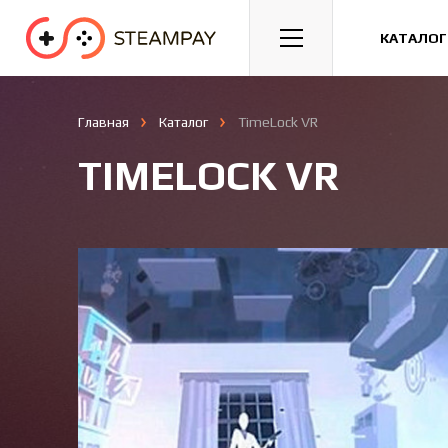
Спорт
Гонки
Казуальные
КАТАЛОГ
Главная
Каталог
TimeLock VR
TIMELOCK VR