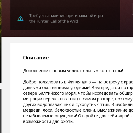
Требуется наличие оригинальной игры
theHunter: Call of the Wild
Описание
Дополнение с новым увлекательным контентом!
Добро пожаловать в Финляндию — на встречу с кра
дивными охотничьими угодьями! Вам предстоит отпр
севере Балтийского моря, чтобы исследовать обшир
миграции перелетных птиц в самом разгаре, поэтому
других водоплавающих и сухопутных птиц. В изобили
медведи, лоси, белохвостые олени. Выслеживание до
незабываемые ощущения! Откройте для себя «край т
возможности для охоты.