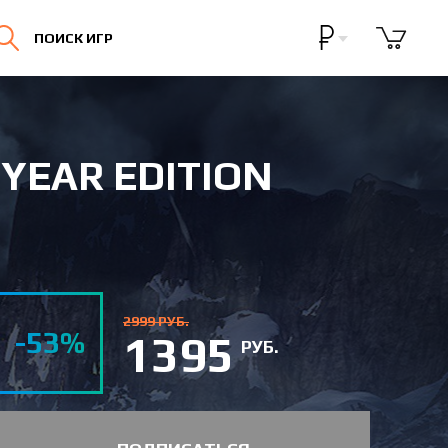
Бонусная программа
ПОИСК ИГР
Личный кабинет
 YEAR EDITION
2999 РУБ.
-53%
1395
РУБ.