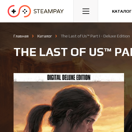
Спорт
Гонки
Казуальные
КАТАЛОГ
Главная
Каталог
The Last of Us™ Part I - Deluxe Edition
THE LAST OF US™ PAR