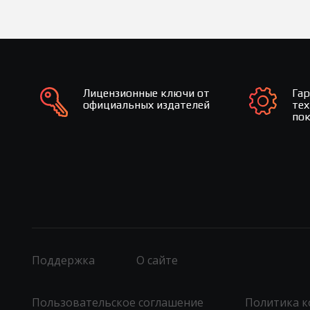
Лицензионные ключи от
Га
официальных издателей
те
по
Поддержка
О сайте
Пользовательское соглашение
Политика 