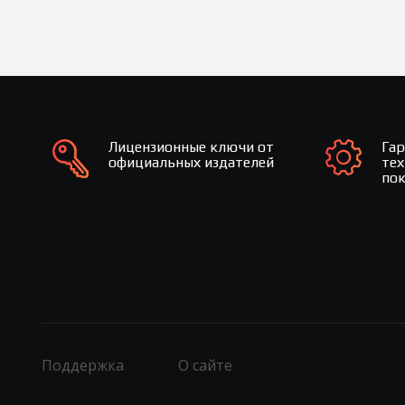
Лицензионные ключи от
Га
официальных издателей
те
по
Поддержка
О сайте