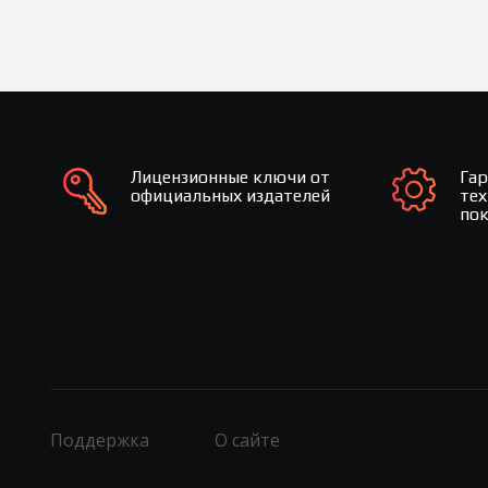
Лицензионные ключи от
Га
официальных издателей
те
по
Поддержка
О сайте