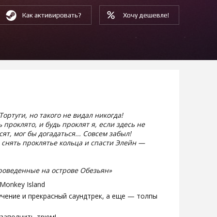
Как активировать?
Хочу дешевле!
ортуги, но такого не видал никогда!
 проклято, и будь проклят я, если здесь не
т, мог бы догадаться... Совсем забыл!
 снять проклятье кольца и спасти Элейн —
роведенные на острове Обезьян»
Monkey Island
чение и прекрасный саундтрек, а еще — толпы
 заполнить трюм!