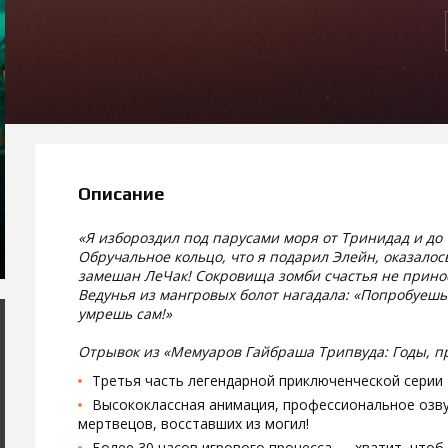
Описание
«Я избороздил под парусами моря от Тринидад и до Т
Обручальное кольцо, что я подарил Элейн, оказалось
замешан ЛеЧак! Сокровища зомби счастья не принося
Ведунья из мангровых болот нагадала: «Попробуешь
умрешь сам!»
Отрывок из «Мемуаров Гайбраша Трипвуда: Годы, п
Третья часть легендарной приключенческой серии 
Высококлассная анимация, профессиональное озву
мертвецов, восставших из могил!
Более 30 часов игрового процесса — хватит, чтоб