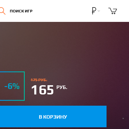
Бонусная программа
ПОИСК ИГР
Личный кабинет
175 РУБ.
-6%
165
РУБ.
В КОРЗИНУ