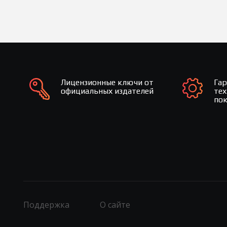
Лицензионные ключи от
Га
официальных издателей
те
по
Поддержка
О сайте