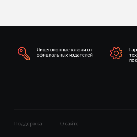
Лицензионные ключи от
Га
официальных издателей
те
по
Поддержка
О сайте