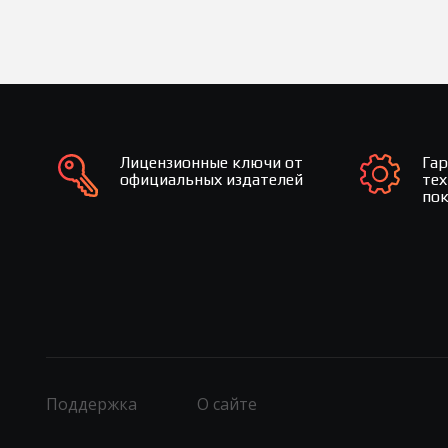
Лицензионные ключи от
Га
официальных издателей
те
по
Поддержка
О сайте