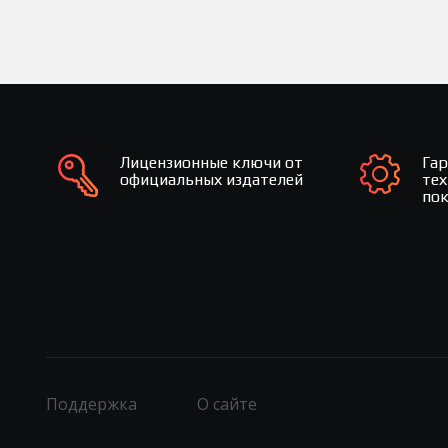
Лицензионные ключи от
Га
официальных издателей
те
по
Поддержка
О сайте