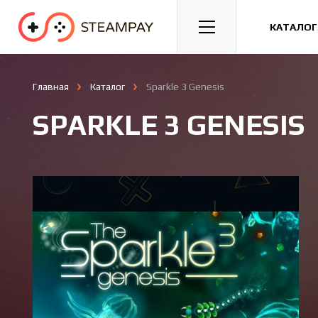
Спорт
Гонки
Казуальные
КАТАЛОГ
Главная
Каталог
Sparkle 3 Genesis
SPARKLE 3 GENESIS