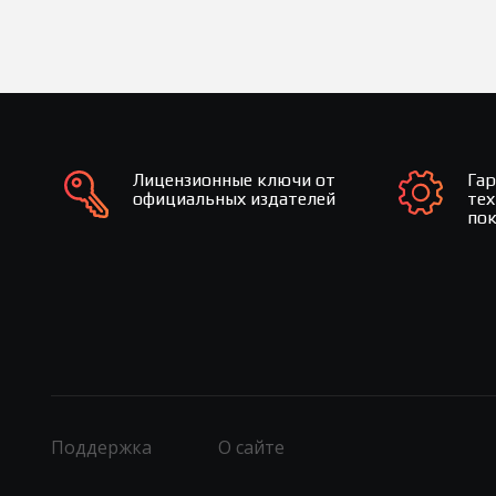
Лицензионные ключи от
Га
официальных издателей
те
по
Поддержка
О сайте