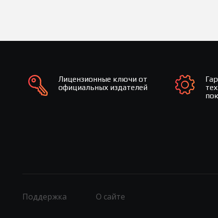
Лицензионные ключи от
Га
официальных издателей
те
по
Поддержка
О сайте