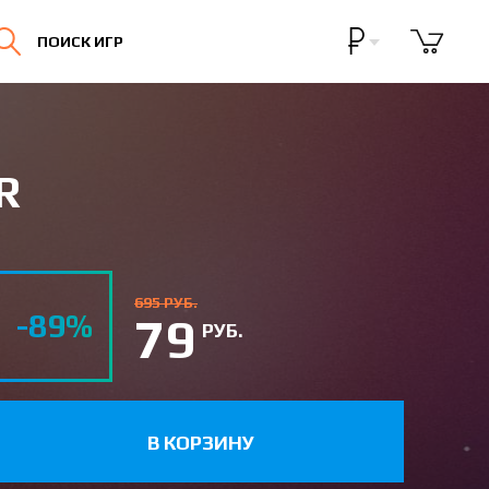
Бонусная программа
ПОИСК ИГР
Личный кабинет
R
695 РУБ.
-89%
79
РУБ.
В КОРЗИНУ