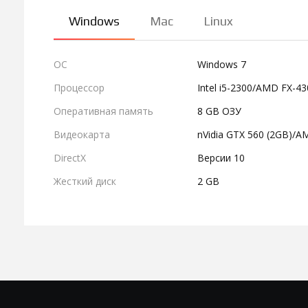
Windows
Mac
Linux
ОС
Windows 7
Процессор
Intel i5-2300/AMD FX-4
Оперативная память
8 GB ОЗУ
Видеокарта
nVidia GTX 560 (2GB)/
DirectX
Версии 10
Жесткий диск
2 GB