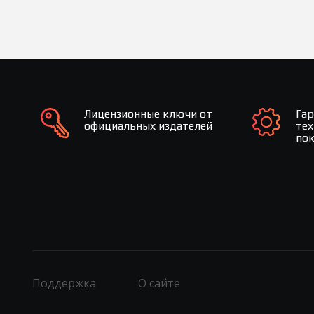
Лицензионные ключи от
Га
официальных издателей
те
по
Поддержка
О сайте