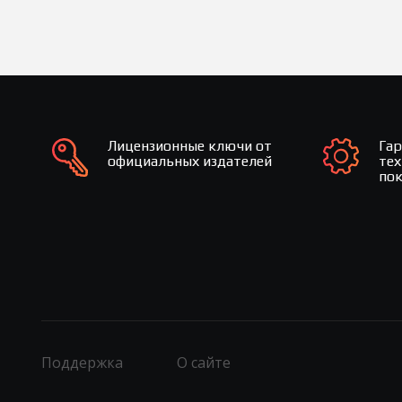
Лицензионные ключи от
Га
официальных издателей
те
по
Поддержка
О сайте