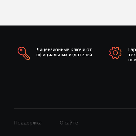
Лицензионные ключи от
Га
официальных издателей
те
по
Поддержка
О сайте