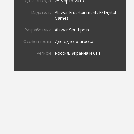
Дата выхода
25 марта 2013
Издатель
Alawar Entertainment, ESDigital
Games
Разработчик
Alawar Southpoint
Особенности
Для одного игрока
Регион
Россия, Украина и СНГ