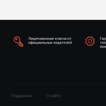
Лицензионные ключи от
Га
официальных издателей
те
по
Поддержка
О сайте