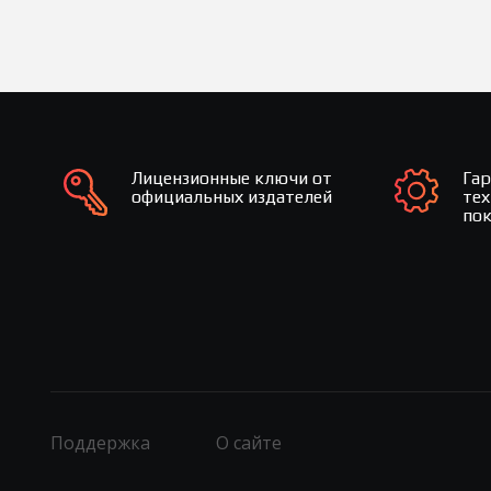
Лицензионные ключи от
Га
официальных издателей
те
по
Поддержка
О сайте