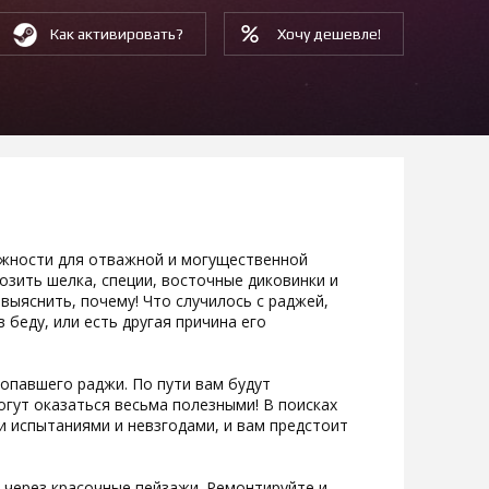
Как активировать?
Хочу дешевле!
ажности для отважной и могущественной
озить шелка, специи, восточные диковинки и
 выяснить, почему! Что случилось с раджей,
 беду, или есть другая причина его
опавшего раджи. По пути вам будут
огут оказаться весьма полезными! В поисках
и испытаниями и невзгодами, и вам предстоит
 через красочные пейзажи. Ремонтируйте и