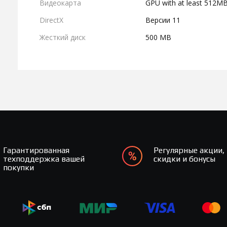
Видеокарта
GPU with at least 512M
DirectX
Версии 11
Жесткий диск
500 MB
Гарантированная
Регулярные акции,
техподдержка вашей
скидки и бонусы
покупки