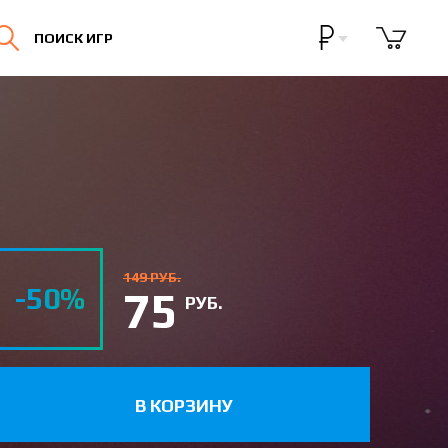
Бонусная программа
ПОИСК ИГР
Личный кабинет
149 РУБ.
-50%
75
РУБ.
В КОРЗИНУ