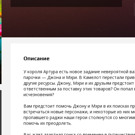
Описание
У короля Артура есть новое задание невероятной в
парочки — Джона и Мэри. В Камелот перестали прив
другие ресурсы. Джону, Мэри и их друзьям предстоит
ответственным за поставку этих товаров? Он попал в
исчезновения?
Вам предстоит помочь Джону и Мэри в их поисках пр
встречаться новые персонажи, и некоторые из них м
пропавшего раджи наши герои столкнутся со многим
помочь их преодолеть.
Вас ждет азартная гонка со временем в путешествии