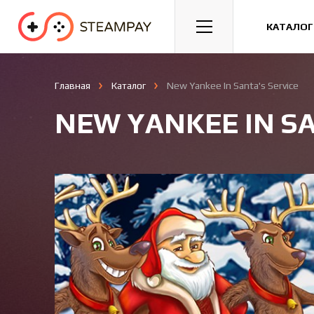
Спорт
Гонки
Казуальные
КАТАЛОГ
Главная
Каталог
New Yankee In Santa's Service
NEW YANKEE IN SA