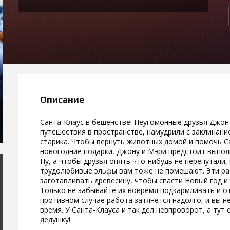
Описание
Санта-Клаус в бешенстве! Неугомонные друзья Джон
путешествия в пространстве, намудрили с заклинани
старика. Чтобы вернуть животных домой и помочь С
новогодние подарки, Джону и Мэри предстоит выпол
Ну, а чтобы друзья опять что-нибудь не перепутали,
трудолюбивые эльфы вам тоже не помешают. Эти раб
заготавливать древесину, чтобы спасти Новый год и
Только не забывайте их вовремя подкармливать и от
противном случае работа затянется надолго, и вы н
время. У Санта-Клауса и так дел невпроворот, а тут
дедушку!