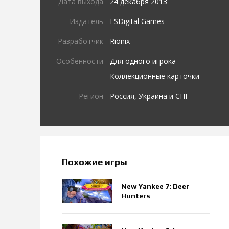
Дата выхода
24 декабря 2013
Издатель
ESDigital Games
Разработчик
Rionix
Особенности
Для одного игрока
Коллекционные карточки
Регион
Россия, Украина и СНГ
Похожие игры
New Yankee 7: Deer
Hunters