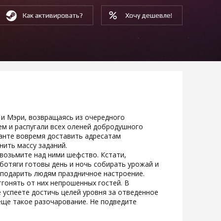
Как активировать?
Хочу дешевле!
 и Мэри, возвращаясь из очередного
ем и распугали всех оленей добродушного
анте вовремя доставить адресатам
нить массу заданий.
 возьмите над ними шефство. Кстати,
отяги готовы день и ночь собирать урожай и
 подарить людям праздничное настроение.
гонять от них непрошенных гостей. В
е успеете достичь целей уровня за отведенное
 еще такое разочарование. Не подведите