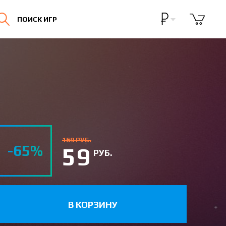
Бонусная программа
ПОИСК ИГР
Личный кабинет
169 РУБ.
-65%
59
РУБ.
В КОРЗИНУ