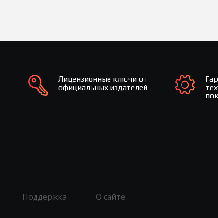
Лицензионные ключи от
Га
официальных издателей
те
по
Поддержка
О сайте