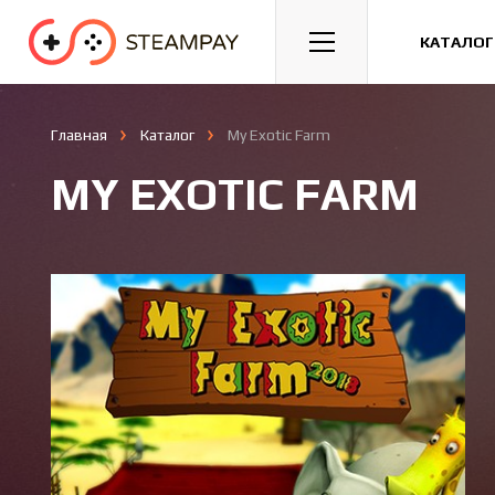
Спорт
Гонки
Казуальные
КАТАЛОГ
Главная
Каталог
My Exotic Farm
MY EXOTIC FARM