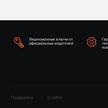
Лицензионные ключи от
Га
официальных издателей
те
по
Поддержка
О сайте