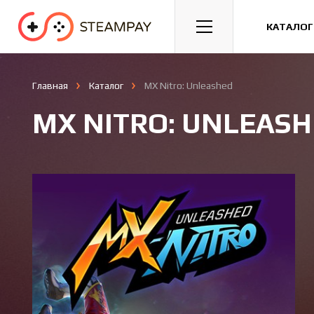
Спорт
Гонки
Казуальные
КАТАЛОГ
Главная
Каталог
MX Nitro: Unleashed
MX NITRO: UNLEAS