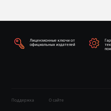
Лицензионные ключи от
Га
официальных издателей
те
по
Поддержка
О сайте